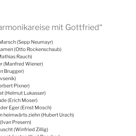
Harmonikareise mit Gottfried“
 Marsch (Sepp Neumayr)
 kamen (Otto Rockenschaub)
Mathias Rauch)
 (Manfred Wiener)
n Brugger)
Avsenik)
erbert Pixner)
mat (Helmut Lukasser)
de (Erich Moser)
 der Eger (Ernst Mosch)
 heimwärts ziehn (Hubert Urach)
(Ivan Presern)
scht (Winfried Zillig)