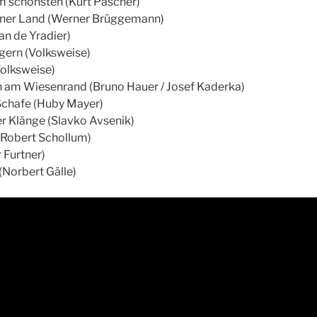
m schönsten (Kurt Pascher)
ner Land (Werner Brüggemann)
an de Yradier)
 gern (Volksweise)
Volksweise)
 am Wiesenrand (Bruno Hauer / Josef Kaderka)
Schafe (Huby Mayer)
r Klänge (Slavko Avsenik)
(Robert Schollum)
 Furtner)
Norbert Gälle)