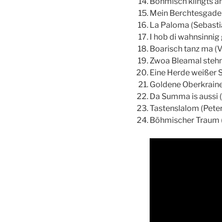
Böhmisch klingts a
Mein Berchtesgade
La Paloma (Sebasti
I hob di wahnsinnig
Boarisch tanz ma (
Zwoa Bleamal stehn
Eine Herde weißer 
Goldene Oberkraine
Da Summa is aussi 
Tastenslalom (Peter
Böhmischer Traum (